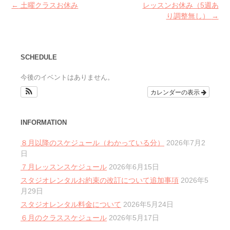
Post
←
土曜クラスお休み
レッスンお休み（5週あ
navigation
り調整無し）
→
SCHEDULE
今後のイベントはありません。
カレンダーの表示
INFORMATION
８月以降のスケジュール（わかっている分）
2026年7月2
日
７月レッスンスケジュール
2026年6月15日
スタジオレンタルお約束の改訂について追加事項
2026年5
月29日
スタジオレンタル料金について
2026年5月24日
６月のクラススケジュール
2026年5月17日