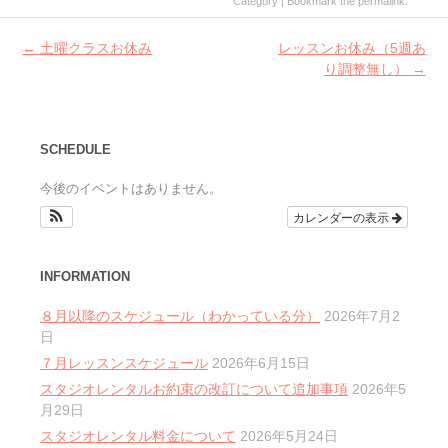
Category | Bookmark the
permalink
.
Post
←
土曜クラスお休み
レッスンお休み（5週あ
navigation
り調整無し）
→
SCHEDULE
今後のイベントはありません。
カレンダーの表示
INFORMATION
８月以降のスケジュール（わかっている分）
2026年7月2
日
７月レッスンスケジュール
2026年6月15日
スタジオレンタルお約束の改訂について追加事項
2026年5
月29日
スタジオレンタル料金について
2026年5月24日