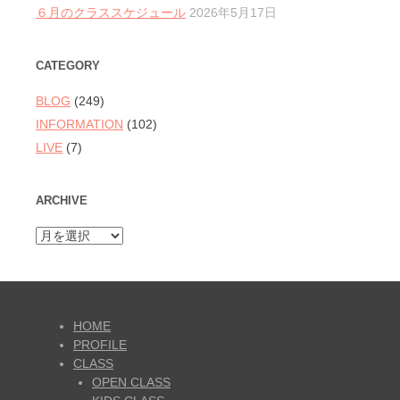
６月のクラススケジュール
2026年5月17日
CATEGORY
BLOG
(249)
INFORMATION
(102)
LIVE
(7)
ARCHIVE
ARCHIVE
HOME
PROFILE
CLASS
OPEN CLASS