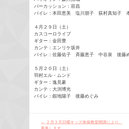
パーカッション：容昌
バイレ：本田恵美 塩川朋子 荻村真知子 
４月２９日（土）
カスコーロライブ
ギター：金田豊
カンテ：エンリケ坂井
バイレ：佐藤佑子 斉藤恵子 中谷泉 後藤
５月２０日（土）
羽村エル・ムンド
ギター：逸見豪
カンテ：大渕博光
バイレ：鍜地陽子 後藤めぐみ
Post
←
２月３月日曜キッズ体操教室開講により、
navigation
募集します。