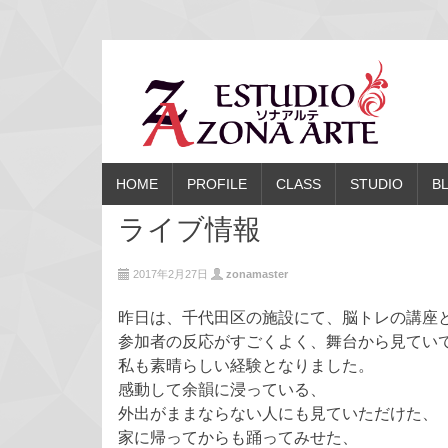
HOME
PROFILE
CLASS
STUDIO
B
ライブ情報
2017年2月27日
zonamaster
昨日は、千代田区の施設にて、脳トレの講座
参加者の反応がすごくよく、舞台から見てい
私も素晴らしい経験となりました。
感動して余韻に浸っている、
外出がままならない人にも見ていただけた、
家に帰ってからも踊ってみせた、