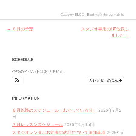
Category
BLOG
| Bookmark the
permalink
.
Post
←
８月の予定
スタジオ専用のHP改良し
navigation
ました
→
SCHEDULE
今後のイベントはありません。
カレンダーの表示
INFORMATION
８月以降のスケジュール（わかっている分）
2026年7月2
日
７月レッスンスケジュール
2026年6月15日
スタジオレンタルお約束の改訂について追加事項
2026年5