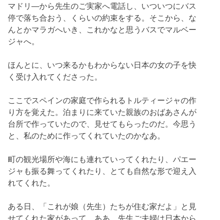
マドリ―から先生のご実家へ電話し、いついつにバス
停で落ち合おう、くらいの約束をする。そこから、な
んとかマラガへいき、これかなと思うバスでマルベー
ジャへ。
ほんとに、いつ来るかもわからない日本の女の子を快
く受け入れてくださった。
ここでスペインの家庭で作られるトルティージャの作
り方を覚えた。泊まりに来ていた親族のおばあさんが
台所で作っていたので、見せてもらったのだ。今思う
と、私のために作ってくれていたのかなあ。
町の観光場所や海にも連れていってくれたり、パエー
ジャも振る舞ってくれたり、とても自然な形で迎え入
れてくれた。
ある日、「これが娘（先生）たちが住む家だよ」と見
せてくれた家があって、ああ、先生ご夫婦は日本から