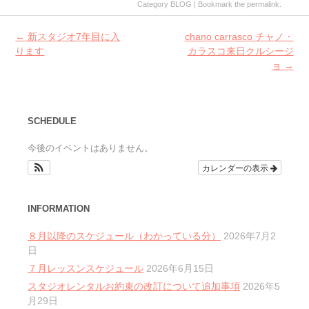
Category
BLOG
| Bookmark the
permalink
.
Post
←
新スタジオ7年目に入
chano carrasco チャノ・
navigation
ります
カラスコ来日クルシージ
ョ
→
SCHEDULE
今後のイベントはありません。
カレンダーの表示
INFORMATION
８月以降のスケジュール（わかっている分）
2026年7月2
日
７月レッスンスケジュール
2026年6月15日
スタジオレンタルお約束の改訂について追加事項
2026年5
月29日