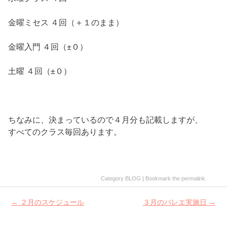
金曜ミセス ４回（＋１のまま）
金曜入門 ４回（±０）
土曜 ４回（±０）
ちなみに、決まっているので４月分も記載しますが、
すべてのクラス毎回あります。
Category
BLOG
| Bookmark the
permalink
.
Post
←
２月のスケジュール
３月のバレエ実施日
→
navigation