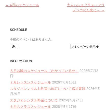
Post
←
4月のスケジュール
大人バレエクラス～フラ
navigation
メンコのために～
→
SCHEDULE
今後のイベントはありません。
カレンダーの表示
INFORMATION
８月以降のスケジュール（わかっている分）
2026年7月2
日
７月レッスンスケジュール
2026年6月15日
スタジオレンタルお約束の改訂について追加事項
2026年5
月29日
スタジオレンタル料金について
2026年5月24日
６月のクラススケジュール
2026年5月17日