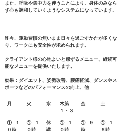
また、呼吸や集中力を伴うことにより、身体のみなら
ず心も調和していくようなシステムになっています。
昨今、運動習慣の無いまま日々を過ごすかたが多くな
り、ワークにも安全性が求められます。
クライアント様の心地よいと感ずるメニュー、継続可
能なメニューを提供いたします。
効果：ダイエット、姿勢改善、腰痛軽減、ダンスやス
ポーツなどのパフォーマンスの向上、他
月
火
水
木第
金
土
１・３
①
１
①
１
休
①
１
①
９
①
１
０時
０時
講
０時
時
６時