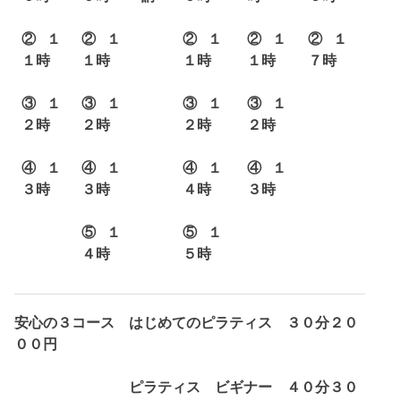
②
１
②
１
②
１
②
１
②
１
１時
１時
１時
１時
７時
③
１
③
１
③
１
③
１
２時
２時
２時
２時
④
１
④
１
④
１
④
１
３時
３時
４時
３時
⑤
１
⑤
１
４時
５時
安心の３コース はじめてのピラティス ３０分２０
００円
ピラティス ビギナー ４０分３０