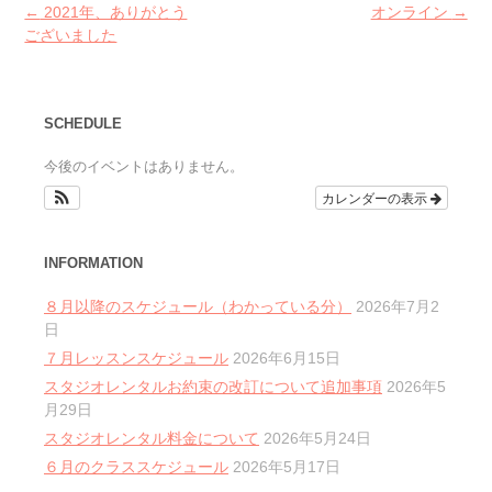
Post
←
2021年、ありがとう
オンライン
→
navigation
ございました
SCHEDULE
今後のイベントはありません。
カレンダーの表示
INFORMATION
８月以降のスケジュール（わかっている分）
2026年7月2
日
７月レッスンスケジュール
2026年6月15日
スタジオレンタルお約束の改訂について追加事項
2026年5
月29日
スタジオレンタル料金について
2026年5月24日
６月のクラススケジュール
2026年5月17日